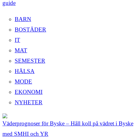
guide
BARN
BOSTÄDER
IT
MAT
SEMESTER
HÄLSA
MODE
EKONOMI
NYHETER
Väderprognoser för Byske – Håll koll på vädret i Byske
med SMHI och YR