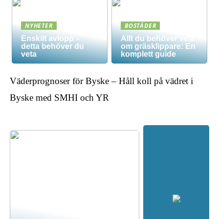
NYHETER
BOSTÄDER
Enskilt avlopp –
Allt du behöver veta
detta behöver du
om gräsklippare: En
veta
komplett guide
Väderprognoser för Byske – Håll koll på vädret i
Byske med SMHI och YR