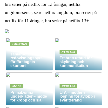
bra serier på netflix för 13 åringar, netflix
ungdomsserier, serie netflix ungdom, bra serier på
netflix för 11 åringar, bra serier på netflix 13+
EKONOMI
Vad innebär det att
NYHETER
samarbeta med en
redovisningsbyrå
Ett brett utbud för
för företagets
skyltning och
ekonomi
kommunikation
MODE
NYHETER
PrimaDonna
LTA – modern
underkläder – mode
lösning för avlopp i
för kropp och själ
svår terräng