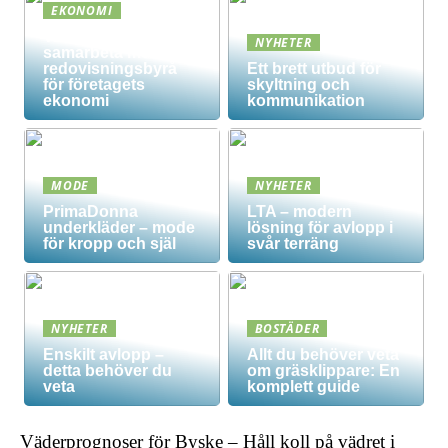
EKONOMI
Vad innebär det att
NYHETER
samarbeta med en
redovisningsbyrå
Ett brett utbud för
för företagets
skyltning och
ekonomi
kommunikation
MODE
NYHETER
PrimaDonna
LTA – modern
underkläder – mode
lösning för avlopp i
för kropp och själ
svår terräng
NYHETER
BOSTÄDER
Enskilt avlopp –
Allt du behöver veta
detta behöver du
om gräsklippare: En
veta
komplett guide
Väderprognoser för Byske – Håll koll på vädret i