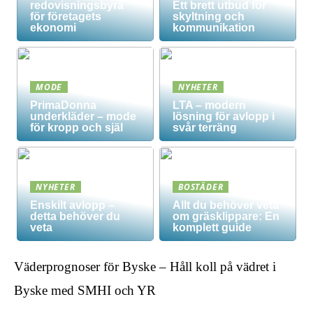
redovisningsbyrå
Ett brett utbud för
för företagets
skyltning och
ekonomi
kommunikation
MODE
NYHETER
PrimaDonna
LTA – modern
underkläder – mode
lösning för avlopp i
för kropp och själ
svår terräng
NYHETER
BOSTÄDER
Enskilt avlopp –
Allt du behöver veta
detta behöver du
om gräsklippare: En
veta
komplett guide
Väderprognoser för Byske – Håll koll på vädret i
Byske med SMHI och YR