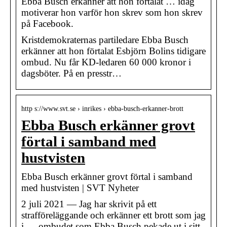
Ebba Busch erkänner att hon förtalat … idag
motiverar hon varför hon skrev som hon skrev
på Facebook.
Kristdemokraternas partiledare Ebba Busch
erkänner att hon förtalat Esbjörn Bolins tidigare
ombud. Nu får KD-ledaren 60 000 kronor i
dagsböter. På en presstr…
http s://www.svt.se › inrikes › ebba-busch-erkanner-brott
Ebba Busch erkänner grovt
förtal i samband med
hustvisten
Ebba Busch erkänner grovt förtal i samband
med hustvisten | SVT Nyheter
2 juli 2021 — Jag har skrivit på ett
strafföreläggande och erkänner ett brott som jag
i … ombudet som Ebba Busch pekade ut i sitt