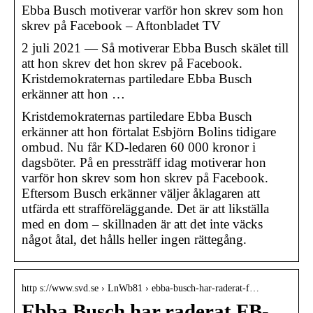
Ebba Busch motiverar varför hon skrev som hon
skrev på Facebook – Aftonbladet TV
2 juli 2021 — Så motiverar Ebba Busch skälet till
att hon skrev det hon skrev på Facebook.
Kristdemokraternas partiledare Ebba Busch
erkänner att hon …
Kristdemokraternas partiledare Ebba Busch
erkänner att hon förtalat Esbjörn Bolins tidigare
ombud. Nu får KD-ledaren 60 000 kronor i
dagsböter. På en pressträff idag motiverar hon
varför hon skrev som hon skrev på Facebook.
Eftersom Busch erkänner väljer åklagaren att
utfärda ett strafföreläggande. Det är att likställa
med en dom – skillnaden är att det inte väcks
något åtal, det hålls heller ingen rättegång.
http s://www.svd.se › LnWb81 › ebba-busch-har-raderat-f…
Ebba Busch har raderat FB-