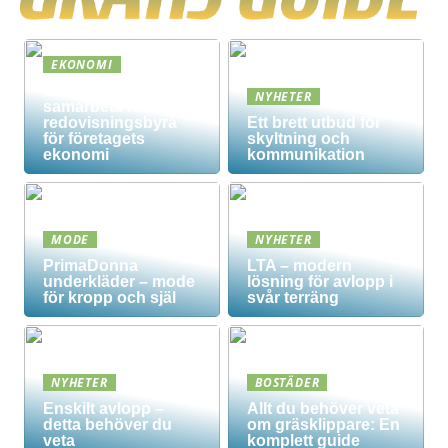
EKONOMI
Vad innebär det att
NYHETER
samarbeta med en
redovisningsbyrå
Ett brett utbud för
för företagets
skyltning och
ekonomi
kommunikation
MODE
NYHETER
PrimaDonna
LTA – modern
underkläder – mode
lösning för avlopp i
för kropp och själ
svår terräng
NYHETER
BOSTÄDER
Enskilt avlopp –
Allt du behöver veta
detta behöver du
om gräsklippare: En
veta
komplett guide