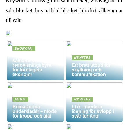
Keywords: villavagn till salu blocket, villavagnar till
salu blocket, hus på hjul blocket, blocket villavagnar
till salu
EKONOMI
Vad innebär det att
NYHETER
samarbeta med en
redovisningsbyrå
Ett brett utbud för
för företagets
skyltning och
ekonomi
kommunikation
MODE
NYHETER
PrimaDonna
LTA – modern
underkläder – mode
lösning för avlopp i
för kropp och själ
svår terräng