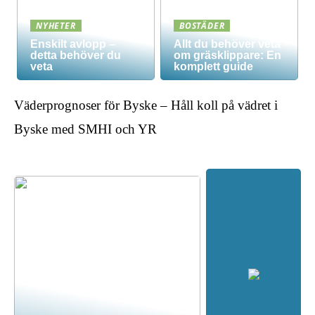
NYHETER
BOSTÄDER
Enskilt avlopp –
Allt du behöver veta
detta behöver du
om gräsklippare: En
veta
komplett guide
Väderprognoser för Byske – Håll koll på vädret i
Byske med SMHI och YR