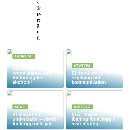
v
år
te
rr
ä
n
g
EKONOMI
Vad innebär det att
NYHETER
samarbeta med en
redovisningsbyrå
Ett brett utbud för
för företagets
skyltning och
ekonomi
kommunikation
MODE
NYHETER
PrimaDonna
LTA – modern
underkläder – mode
lösning för avlopp i
för kropp och själ
svår terräng