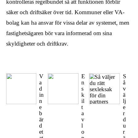
kontrolleras regelbundet så att funktionen förblir
säker och driftsäker över tid. Kommuner eller VA-
bolag kan ha ansvar för vissa delar av systemet, men
fastighetsägaren bör vara informerad om sina
skyldigheter och driftkrav.
V
E
S
a
n
å
d
s
v
in
k
ä
n
il
lj
e
t
e
b
a
r
är
v
d
d
l
u
et
o
r
at
p
ä