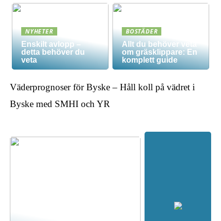
NYHETER
BOSTÄDER
Enskilt avlopp –
Allt du behöver veta
detta behöver du
om gräsklippare: En
veta
komplett guide
Väderprognoser för Byske – Håll koll på vädret i
Byske med SMHI och YR