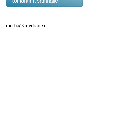
kontantfritt samhälle
media@mediao.se