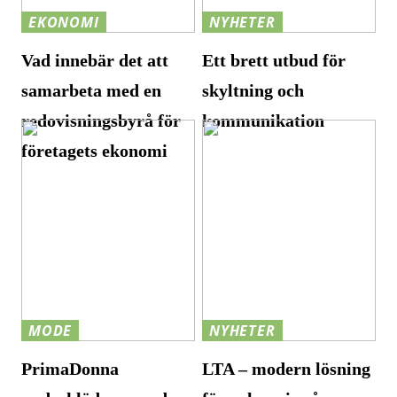
EKONOMI
NYHETER
Vad innebär det att
Ett brett utbud för
samarbeta med en
skyltning och
redovisningsbyrå för
kommunikation
företagets ekonomi
MODE
NYHETER
PrimaDonna
LTA – modern lösning