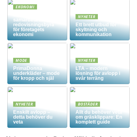
EKONOMI
Vad innebär det att
NYHETER
samarbeta med en
redovisningsbyrå
Ett brett utbud för
för företagets
skyltning och
ekonomi
kommunikation
MODE
NYHETER
PrimaDonna
LTA – modern
underkläder – mode
lösning för avlopp i
för kropp och själ
svår terräng
NYHETER
BOSTÄDER
Enskilt avlopp –
Allt du behöver veta
detta behöver du
om gräsklippare: En
veta
komplett guide