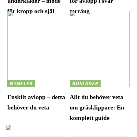
underkläder – mode
för avlopp i svår
för kropp och själ
terräng
NYHETER
BOSTÄDER
Enskilt avlopp – detta
Allt du behöver veta
behöver du veta
om gräsklippare: En
komplett guide