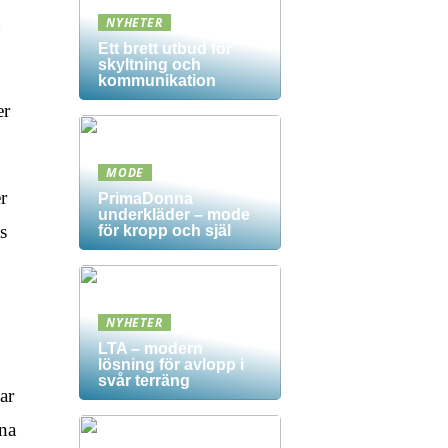
NYHETER
Ett brett utbud för
skyltning och
kommunikation
er
MODE
r
PrimaDonna
underkläder – mode
s
för kropp och själ
NYHETER
LTA – modern
lösning för avlopp i
svår terräng
ar
rna