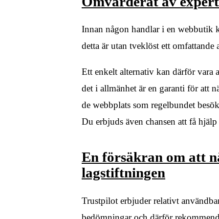
Omvärderat av experte
Innan någon handlar i en webbutik kan
detta är utan tveklöst ett omfattande 
Ett enkelt alternativ kan därför vara
det i allmänhet är en garanti för att
de webbplats som regelbundet besöks
Du erbjuds även chansen att få hjäl
En försäkran om att nä
lagstiftningen
Trustpilot erbjuder relativt användba
bedömningar och därför rekommendera