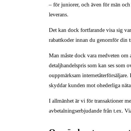
– för juniorer, och även för män och 
leverans.
Det kan dock fortfarande visa sig vara 
rabattkoder innan du genomför din tran
Man måste dock vara medveten om att 
detaljhandelspris som kan ses som ov
ouppmärksam internetåterförsäljare.
skyddar kunden mot ohederliga nätaf
I allmänhet är vi för transaktioner m
avbetalningserbjudande från t.ex. Via