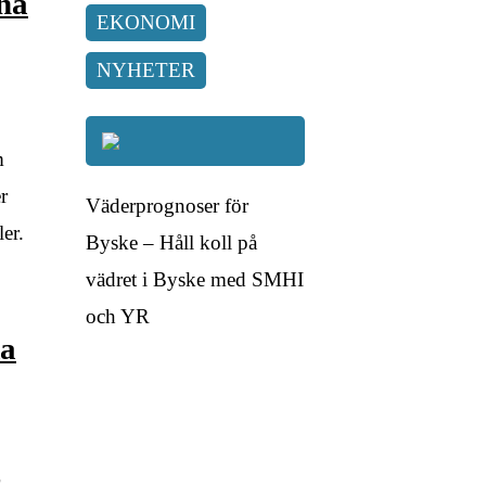
rna
EKONOMI
NYHETER
m
r
Väderprognoser för
er.
Byske – Håll koll på
vädret i Byske med SMHI
och YR
ka