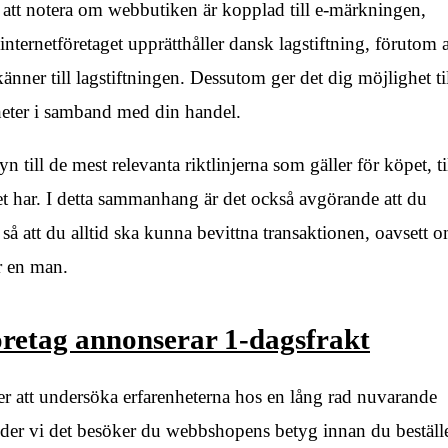
att notera om webbutiken är kopplad till e-märkningen,
 internetföretaget upprätthåller dansk lagstiftning, förutom a
nner till lagstiftningen. Dessutom ger det dig möjlighet ti
gheter i samband med din handel.
n till de mest relevanta riktlinjerna som gäller för köpet, ti
get har. I detta sammanhang är det också avgörande att du
, så att du alltid ska kunna bevittna transaktionen, oavsett 
er en man.
företag annonserar 1-dagsfrakt
ter att undersöka erfarenheterna hos en lång rad nuvarande
öder vi det besöker du webbshopens betyg innan du beställe