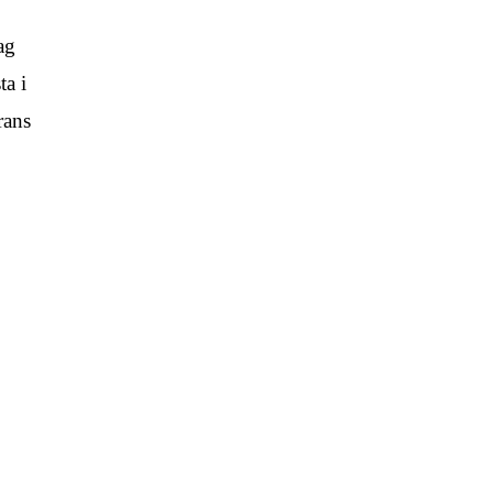
ag
ta i
rans