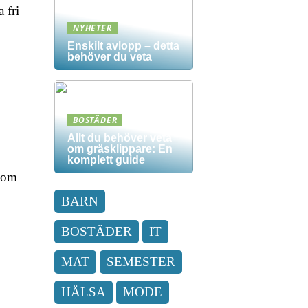
 fri
NYHETER
Enskilt avlopp – detta
behöver du veta
BOSTÄDER
Allt du behöver veta
om gräsklippare: En
komplett guide
 som
BARN
BOSTÄDER
IT
MAT
SEMESTER
HÄLSA
MODE