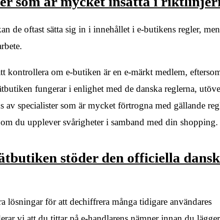
r som är mycket insatta i riktlinje
 de oftast sätta sig in i innehållet i e-butikens regler, men
arbete.
 att kontrollera om e-butiken är en e-märkt medlem, efterso
 nätbutiken fungerar i enlighet med de danska reglerna, utöve
 av specialister som är mycket förtrogna med gällande regl
p om du upplever svårigheter i samband med din shopping.
tbutiken stöder den officiella dans
ra lösningar för att dechiffrera många tidigare användares
r vi att du tittar på e-handlarens nämner innan du lägger