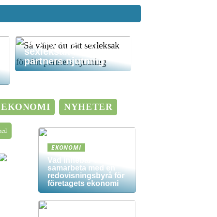
Så väljer du rätt
sexleksak för din
partners njutning
EKONOMI
NYHETER
zed
EKONOMI
Vad innebär det att
samarbeta med en
redovisningsbyrå för
företagets ekonomi