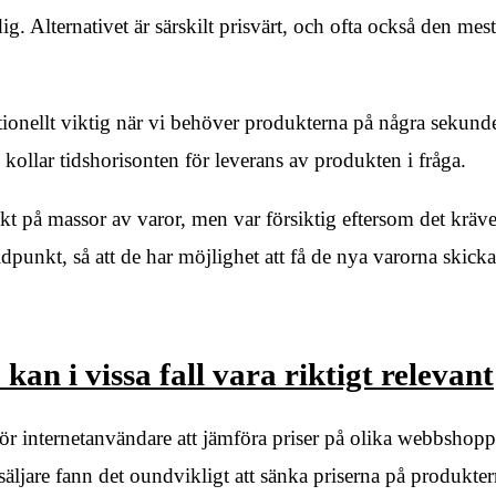
. Alternativet är särskilt prisvärt, och ofta också den mest
ptionellt viktig när vi behöver produkterna på några sekund
u kollar tidshorisonten för leverans av produkten i fråga.
t på massor av varor, men var försiktig eftersom det kräve
idpunkt, så att de har möjlighet att få de nya varorna skicka
an i vissa fall vara riktigt relevant
för internetanvändare att jämföra priser på olika webbshopp
örsäljare fann det oundvikligt att sänka priserna på produkte