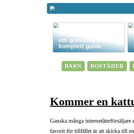
Allt du behöver veta
om gräsklippare: En
komplett guide
BARN
BOSTÄDER
Kommer en kattun
Ganska många internetåterförsäljare e
favorit för tillfället är att skicka ti