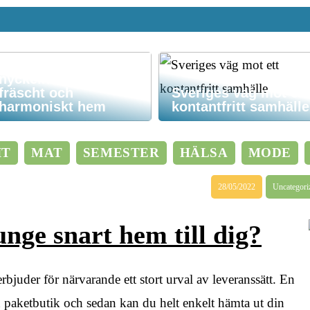
Hemstädning –
nyckeln till ett
fräscht och
Sveriges väg mot ett
harmoniskt hem
kontantfritt samhälle
IT
MAT
SEMESTER
HÄLSA
MODE
28/05/2022
Uncategori
ge snart hem till dig?
rbjuder för närvarande ett stort urval av leveranssätt. En
ll en paketbutik och sedan kan du helt enkelt hämta ut din