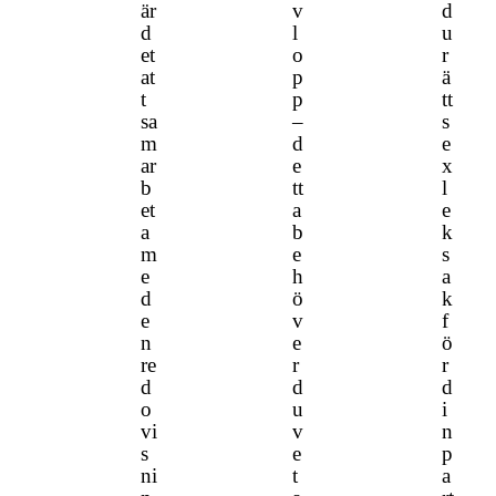
är
v
d
d
l
u
et
o
r
at
p
ä
t
p
tt
sa
–
s
m
d
e
ar
e
x
b
tt
l
et
a
e
a
b
k
m
e
s
e
h
a
d
ö
k
e
v
f
n
e
ö
re
r
r
d
d
d
o
u
i
vi
v
n
s
e
p
ni
t
a