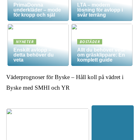
PrimaDonna
LTA – modern
underkläder – mode
lösning för avlopp i
för kropp och själ
svår terräng
NYHETER
BOSTÄDER
Enskilt avlopp –
Allt du behöver veta
detta behöver du
om gräsklippare: En
veta
komplett guide
Väderprognoser för Byske – Håll koll på vädret i
Byske med SMHI och YR