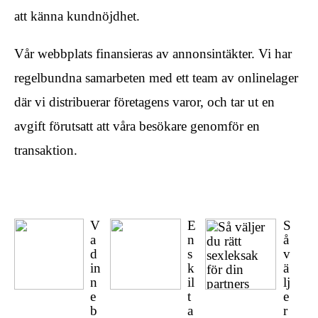
att känna kundnöjdhet.
Vår webbplats finansieras av annonsintäkter. Vi har
regelbundna samarbeten med ett team av onlinelager
där vi distribuerar företagens varor, och tar ut en
avgift förutsatt att våra besökare genomför en
transaktion.
V
E
S
a
n
å
d
s
v
in
k
ä
n
il
lj
e
t
e
b
a
r