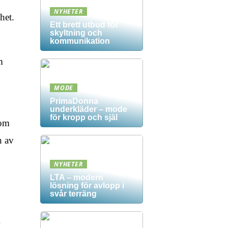
NYHETER
het.
Ett brett utbud för
skyltning och
kommunikation
m
MODE
PrimaDonna
underkläder – mode
för kropp och själ
tom
n av
NYHETER
LTA – modern
lösning för avlopp i
svår terräng