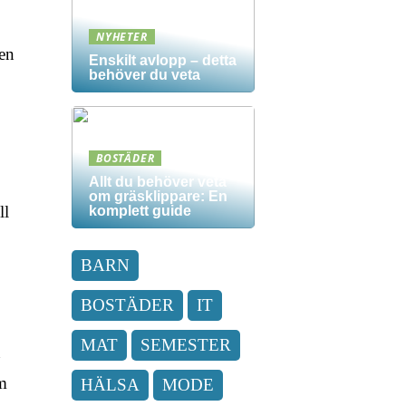
NYHETER
ven
Enskilt avlopp – detta
behöver du veta
BOSTÄDER
Allt du behöver veta
om gräsklippare: En
ll
komplett guide
BARN
BOSTÄDER
IT
MAT
SEMESTER
n
om
HÄLSA
MODE