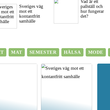
Vad är ett
Sveriges väg
pallställ och
mot ett
hur fungerar
kontantfritt
det?
samhälle
IT
MAT
SEMESTER
HÄLSA
MODE