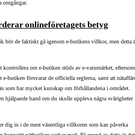
ra omgångar.
ärderar onlineföretagets betyg
ik bör de faktiskt gå igenom e-butikens villkor, men detta 
att kontrollera om e-butiken stöds av e-varumärket, eftersom
t e-butiken försvarar de officiella reglerna, samt att nätaffä
än som har mycket kunskap om förhållandena i området.
en hjälpande hand om du skulle uppleva några svårigheter 
r dig in i de mest väsentliga villkoren som kan påverka
n bytesrätt nätbutiken verkar med. På grund av detta är det