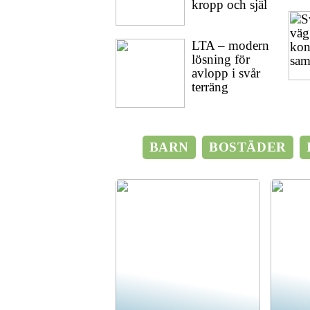
kropp och själ
LTA – modern
lösning för
avlopp i svår
terräng
BARN
BOSTÄDER