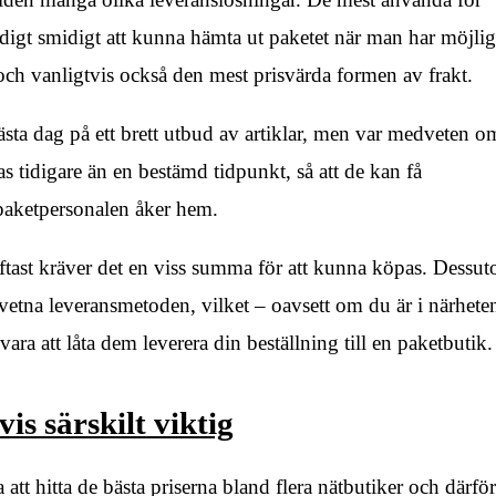
väldigt smidigt att kunna hämta ut paketet när man har möjlig
, och vanligtvis också den mest prisvärda formen av frakt.
ästa dag på ett brett utbud av artiklar, men var medveten o
ras tidigare än en bestämd tidpunkt, så att de kan få
 paketpersonalen åker hem.
oftast kräver det en viss summa för att kunna köpas. Dessu
etna leveransmetoden, vilket – oavsett om du är i närhete
ara att låta dem leverera din beställning till en paketbutik.
is särskilt viktig
 att hitta de bästa priserna bland flera nätbutiker och därför