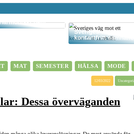
Hemstädning –
nyckeln till ett
fräscht och
harmoniskt hem
Sveriges väg mot ett
kontantfritt samhälle
IT
MAT
SEMESTER
HÄLSA
MODE
12/03/2022
Uncategori
lar: Dessa överväganden
iden många olika leveranslösningar. De mest använda för