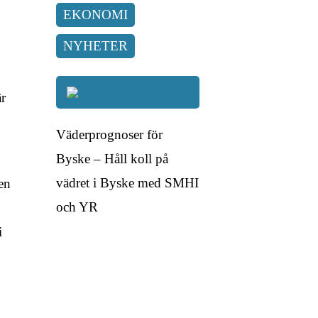
EKONOMI
NYHETER
är
Väderprognoser för
Byske – Håll koll på
vädret i Byske med SMHI
ren
och YR
i