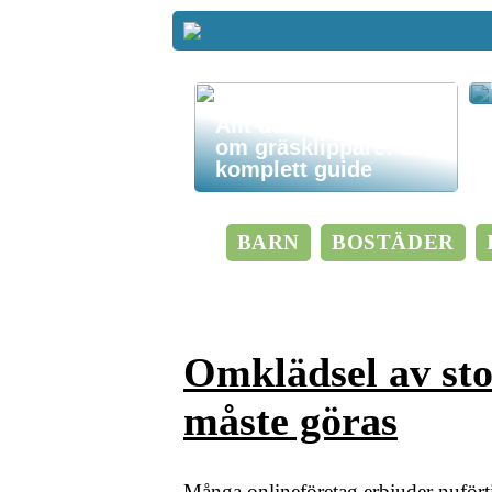
Allt du behöver veta
om gräsklippare: En
komplett guide
BARN
BOSTÄDER
Omklädsel av sto
måste göras
Många onlineföretag erbjuder nufört