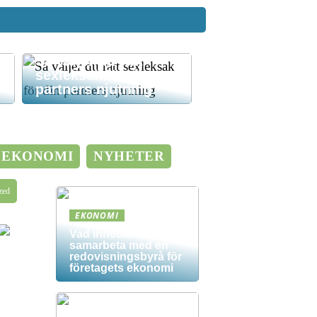
Så väljer du rätt
sexleksak för din
partners njutning
EKONOMI
NYHETER
zed
EKONOMI
Vad innebär det att
samarbeta med en
redovisningsbyrå för
företagets ekonomi