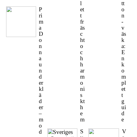
l
tt
P
et
o
ri
t
n
m
fr
-
a
äs
v
D
c
äs
o
ht
k
n
o
a:
n
c
E
a
h
n
u
h
k
n
ar
o
d
m
m
er
o
pl
kl
ni
et
ä
s
t
d
kt
g
er
h
ui
–
e
d
m
m
e
o
S
V
d